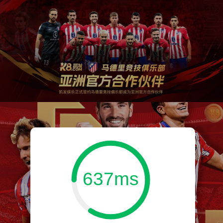
637ms